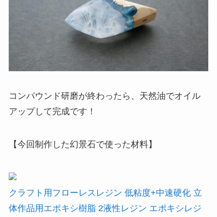
コンパウンド研磨が終わったら、天然油でオイル
アップして完成です！
【今回制作した幻景石で使った材料】
クラフト用フローレスレジン 低粘度+中速硬化 立
体作品用エポキシ樹脂 2液性レジン エポキシレジ